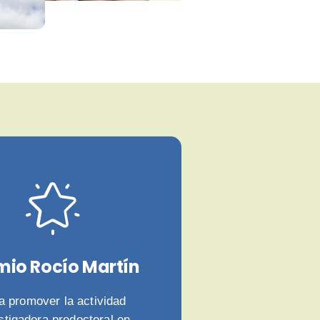
mio Rocío Martín
a promover la actividad
stigadora predoctoral en