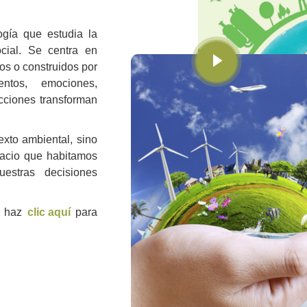
ogía que estudia la
ocial. Se centra en
s o construidos por
tos, emociones,
cciones transforman
xto ambiental, sino
pacio que habitamos
estras decisiones
, haz
clic aquí
para