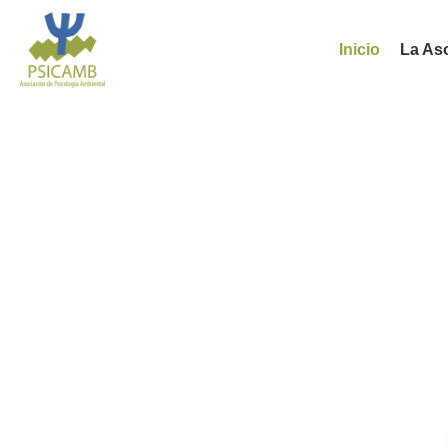
Inicio
La As
Aso