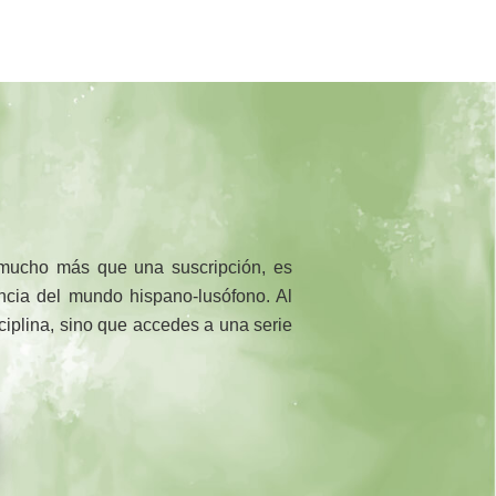
 mucho más que una suscripción, es
rencia del mundo hispano-lusófono. Al
sciplina, sino que accedes a una serie